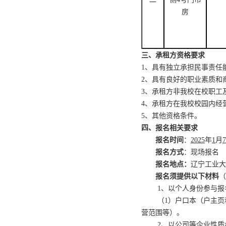
房
三、承租方资格要求
1
、具有独立承担民事责任
2
、具有良好的职业素质和
3
、承租方非我校在校职工
4
、承租方在我校校园内经
5
、其他资格条件。
四、报名相关要求
报名时间
：
202
5
年
1
月
7
报名方式
：现场报名
报名地点：
辽宁工业大
报名须提供以下材料
（
1
、以个人身份参与报
（
1
）户口本（户主页
营范围等）。
2
、以公司等企业性质