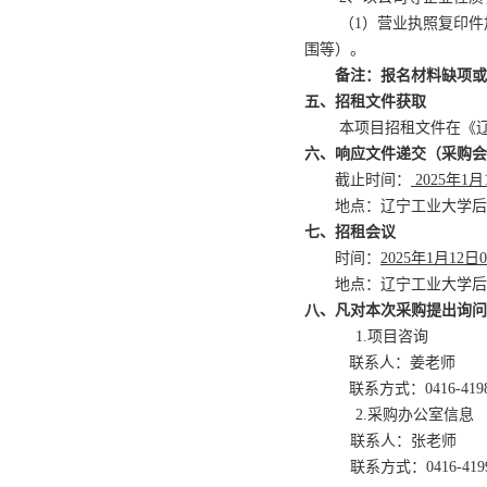
（
1
）营业执照复印件
围等）。
备注：报名材料缺项或
五、招租文件获取
本项目招租文件在《
六、响应文件递交（采购会
截止时间：
202
5
年
1
月
地点：
辽宁工业大学
后
七、招租会议
时间：
202
5
年
1
月
12
日
0
地点：
辽宁工业大学
后
八、凡对本次采购提出询问
1.
项目咨询
联系人：姜老师
联系方式：
0416-419
2.
采购办公室信息
联系人：
张
老师
联系方式
：
0416-419