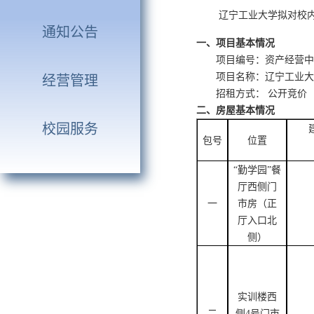
辽宁工业大学拟对校
通知公告
一、项目基本情况
项目编号：
资产经营中
项目名称：辽宁工业大
经营管理
招租方式：
公开竞价
二、房屋基本情况
校园服务
包号
位置
“勤学园”餐
厅
西侧门
一
市房（正
厅入口北
侧）
实训楼西
二
侧
4号
门市